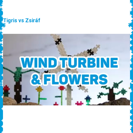
Tigris vs Zsiráf