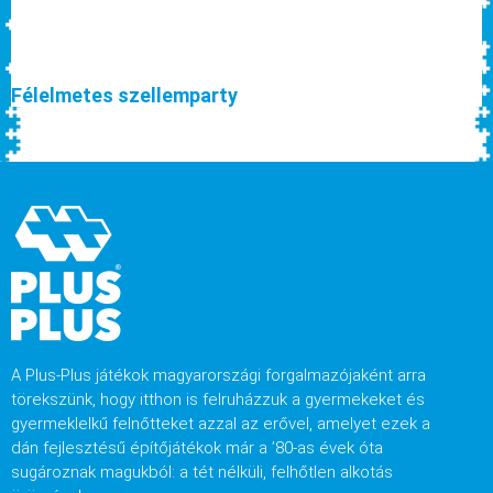
Félelmetes szellemparty
A Plus-Plus játékok magyarországi forgalmazójaként arra
törekszünk, hogy itthon is felruházzuk a gyermekeket és
gyermeklelkű felnőtteket azzal az erővel, amelyet ezek a
dán fejlesztésű építőjátékok már a ’80-as évek óta
sugároznak magukból: a tét nélküli, felhőtlen alkotás