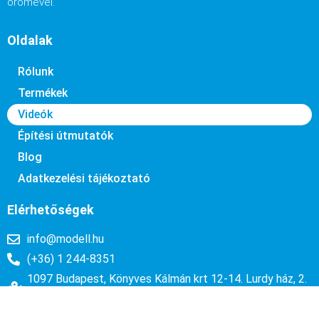
örömével.
Oldalak
Rólunk
Termékek
Videók
Építési útmutatók
Blog
Adatkezelési tájékoztató
Elérhetőségek
info@modell.hu
(+36) 1 244-8351
1097 Budapest, Könyves Kálmán krt 12-14. Lurdy ház, 2.
emelet