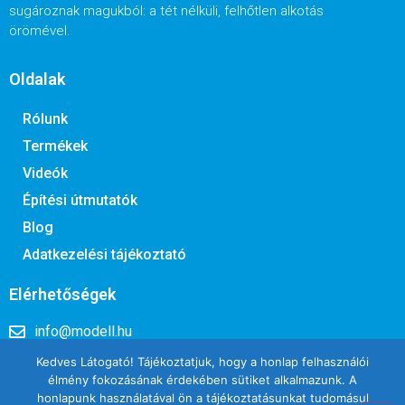
sugároznak magukból: a tét nélküli, felhőtlen alkotás
örömével.
Oldalak
Rólunk
Termékek
Videók
Építési útmutatók
Blog
Adatkezelési tájékoztató
Elérhetőségek
info@modell.hu
(+36) 1 244-8351
Kedves Látogató! Tájékoztatjuk, hogy a honlap felhasználói
élmény fokozásának érdekében sütiket alkalmazunk. A
1097 Budapest, Könyves Kálmán krt 12-14. Lurdy ház, 2.
honlapunk használatával ön a tájékoztatásunkat tudomásul
emelet