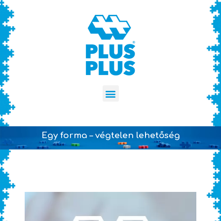
Egy forma – végtelen lehetőség