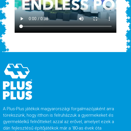
A Plus-Plus játékok magyarországi forgalmazójaként arra
törekszünk, hogy itthon is felruházzuk a gyermekeket és
gyermeklelkű felnőtteket azzal az erővel, amelyet ezek a
dán fejlesztésű építőjátékok már a ’80-as évek óta