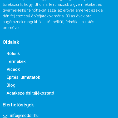
törekszünk, hogy itthon is felruházzuk a gyermekeket és
gyermeklelkű felnőtteket azzal az erővel, amelyet ezek a
dán fejlesztésű építőjátékok már a ’80-as évek óta
sugároznak magukból: a tét nélküli, felhőtlen alkotás
örömével.
Oldalak
Rólunk
Termékek
Videók
Építési útmutatók
Blog
Adatkezelési tájékoztató
Elérhetőségek
info@modell.hu