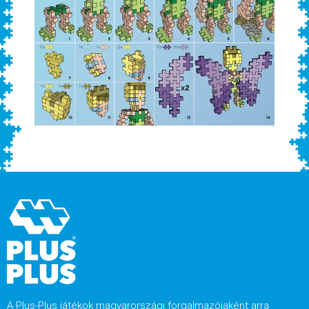
A Plus-Plus játékok magyarországi forgalmazójaként arra