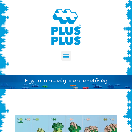
Egy forma – végtelen lehetőség