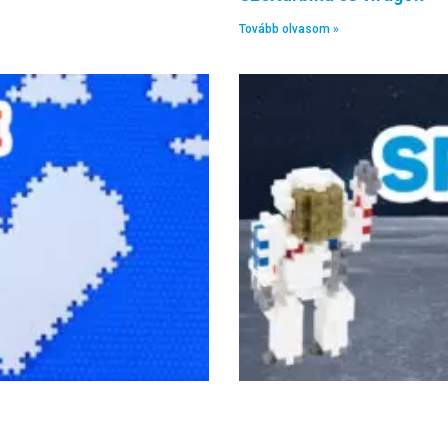
Tovább olvasom »