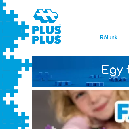
Rólunk
Egy 