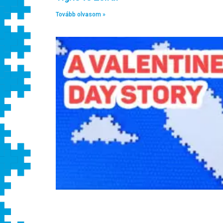
Tovább olvasom »